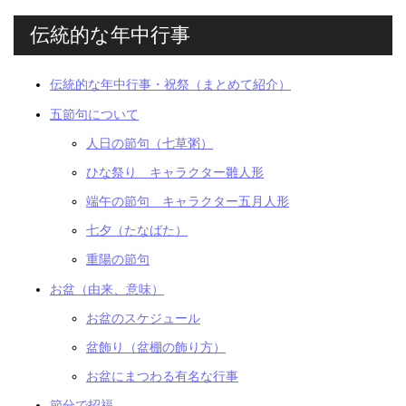
伝統的な年中行事
伝統的な年中行事・祝祭（まとめて紹介）
五節句について
人日の節句（七草粥）
ひな祭り キャラクター雛人形
端午の節句 キャラクター五月人形
七夕（たなばた）
重陽の節句
お盆（由来、意味）
お盆のスケジュール
盆飾り（盆棚の飾り方）
お盆にまつわる有名な行事
節分で招福