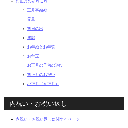
お正月のあれこれ
正月事始め
元旦
初日の出
初詣
お年始とお年賀
お年玉
お正月の子供の遊び
初正月のお祝い
小正月（女正月）
内祝い・お祝い返し
内祝い・お祝い返しに関するページ