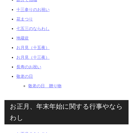
十三参りのお祝い
花まつり
七五三のならわし
地蔵盆
お月見（十五夜）
お月見（十三夜）
長寿のお祝い
敬老の日
敬老の日 贈り物
お正月、年末年始に関する行事やなら
わし