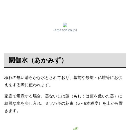
(amazon.co.jp)
閼伽水（あかみず）
穢れの無い清らかな水とされており、墓前や祭壇・仏壇等にお供
えをする際に使われます。
家庭で用意する場合、器ないしは蓮（もしくは蓮を敷いた器）に
綺麗な水を少し入れ、ミソハギの花束（5～6本程度）を上から置
きます。