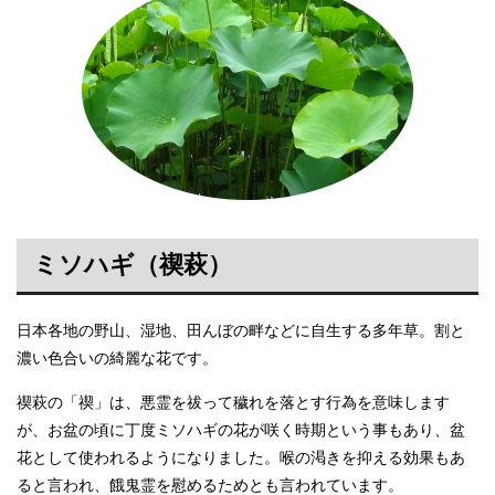
ミソハギ（禊萩）
日本各地の野山、湿地、田んぼの畔などに自生する多年草。割と
濃い色合いの綺麗な花です。
禊萩の「禊」は、悪霊を祓って穢れを落とす行為を意味します
が、お盆の頃に丁度ミソハギの花が咲く時期という事もあり、盆
花として使われるようになりました。喉の渇きを抑える効果もあ
ると言われ、餓鬼霊を慰めるためとも言われています。