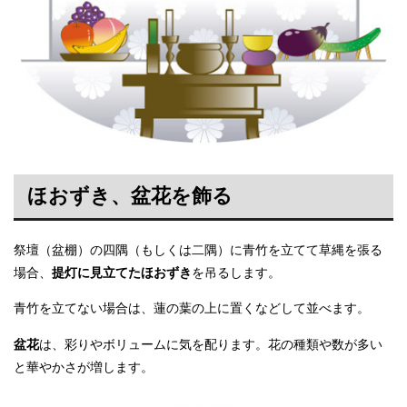
ほおずき、盆花を飾る
祭壇（盆棚）の四隅（もしくは二隅）に青竹を立てて草縄を張る
場合、
提灯に見立てたほおずき
を吊るします。
青竹を立てない場合は、蓮の葉の上に置くなどして並べます。
盆花
は、彩りやボリュームに気を配ります。花の種類や数が多い
と華やかさが増します。