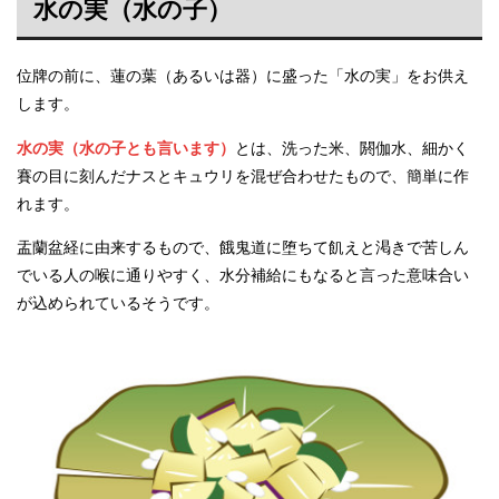
水の実（水の子）
位牌の前に、蓮の葉（あるいは器）に盛った「水の実」をお供え
します。
水の実（水の子とも言います）
とは、洗った米、閼伽水、細かく
賽の目に刻んだナスとキュウリを混ぜ合わせたもので、簡単に作
れます。
盂蘭盆経に由来するもので、餓鬼道に堕ちて飢えと渇きで苦しん
でいる人の喉に通りやすく、水分補給にもなると言った意味合い
が込められているそうです。