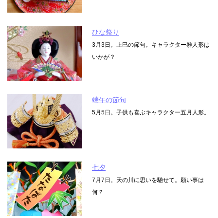
ひな祭り
3月3日。上巳の節句。キャラクター雛人形は
いかが？
端午の節句
5月5日。子供も喜ぶキャラクター五月人形。
七夕
7月7日。天の川に思いを馳せて。願い事は
何？