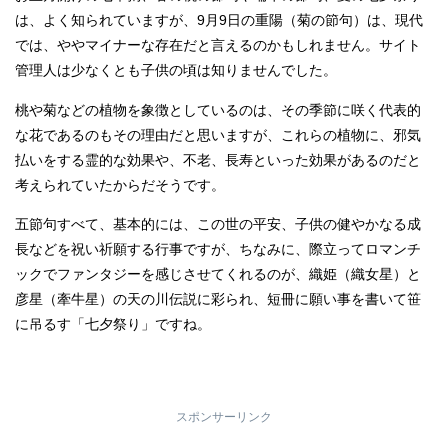
は、よく知られていますが、9月9日の重陽（菊の節句）は、現代
では、ややマイナーな存在だと言えるのかもしれません。サイト
管理人は少なくとも子供の頃は知りませんでした。
桃や菊などの植物を象徴としているのは、その季節に咲く代表的
な花であるのもその理由だと思いますが、これらの植物に、邪気
払いをする霊的な効果や、不老、長寿といった効果があるのだと
考えられていたからだそうです。
五節句すべて、基本的には、この世の平安、子供の健やかなる成
長などを祝い祈願する行事ですが、ちなみに、際立ってロマンチ
ックでファンタジーを感じさせてくれるのが、織姫（織女星）と
彦星（牽牛星）の天の川伝説に彩られ、短冊に願い事を書いて笹
に吊るす「七夕祭り」ですね。
スポンサーリンク