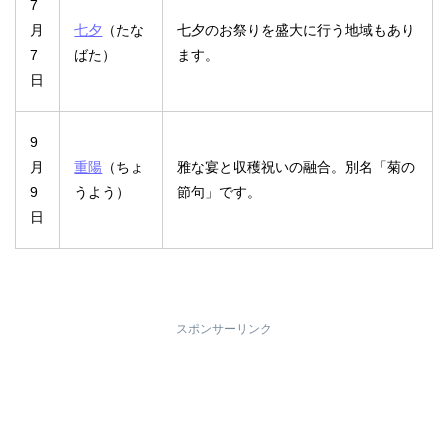
7
月
七夕
（たな
七夕のお祭りを盛大に行う地域もあり
7
ばた）
ます。
日
9
月
重陽
（ちょ
雅な宴と収穫祝いの融合。別名「菊の
9
うよう）
節句」です。
日
スポンサーリンク