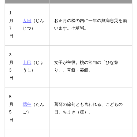
1
月
人日
（じん
お正月の松の内に一年の無病息災を願
7
じつ）
います。七草粥。
日
3
月
上巳
（じょ
女子が主役。桃の節句の「ひな祭
3
うし）
り」。草餅・菱餅。
日
5
月
端午
（たん
菖蒲の節句とも言われる、こどもの
5
ご）
日。ちまき（粽）。
日