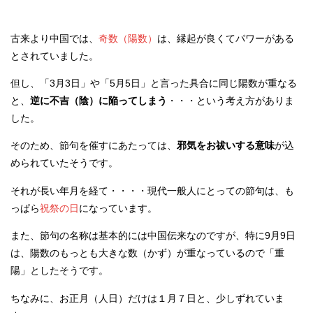
古来より中国では、
奇数（陽数）
は、縁起が良くてパワーがある
とされていました。
但し、「3月3日」や「5月5日」と言った具合に同じ陽数が重なる
と、
逆に不吉（陰）に陥ってしまう
・・・という考え方がありま
した。
そのため、節句を催すにあたっては、
邪気をお祓いする意味
が込
められていたそうです。
それが長い年月を経て・・・・現代一般人にとっての節句は、も
っぱら
祝祭の日
になっています。
また、節句の名称は基本的には中国伝来なのですが、特に9月9日
は、陽数のもっとも大きな数（かず）が重なっているので「重
陽」としたそうです。
ちなみに、お正月（人日）だけは１月７日と、少しずれていま