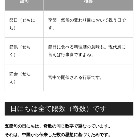
語句
概要
節日（せちに
季節・気候の変わり目において祝う日で
ち）
す。
節供（せち
節日に食べる料理膳の意味も。現代風に
く）
言えば行事食ですよね。
節会（せち
宮中で開催される行事です。
え）
日にちは全て陽数（奇数）です
五節句の日にちは、奇数の同じ数字で重なっています。
それは、中国から伝来した
数の思想
に基づくためです。