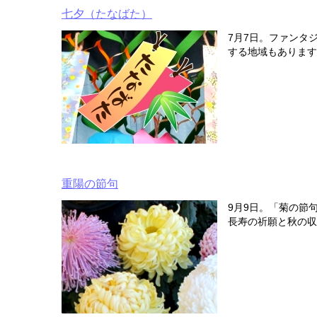
七夕（たなばた）
7月7日。ファンタ
する地域もあります
重陽の節句
9月9日。「菊の節
長寿の祈願と秋の収