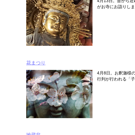
4月13日。昔から
がお寺にお詣りしま
花まつり
4月8日。お釈迦様
行列が行われる「子
地蔵盆