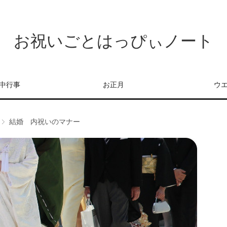
お祝いごとはっぴぃノート
中行事
お正月
ウ
結婚 内祝いのマナー