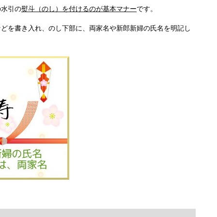
の水引の
熨斗（のし）を付けるのが基本マナー
です。
などを書き入れ、のし下部に、両家名や新郎新婦の氏名を明記し