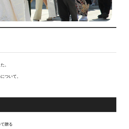
した。
いについて。
めて贈る