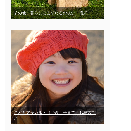
その他、暮らしにまつわるお祝い・儀式
こどもアラカルト（胎教、子育て、お稽古ご
と）