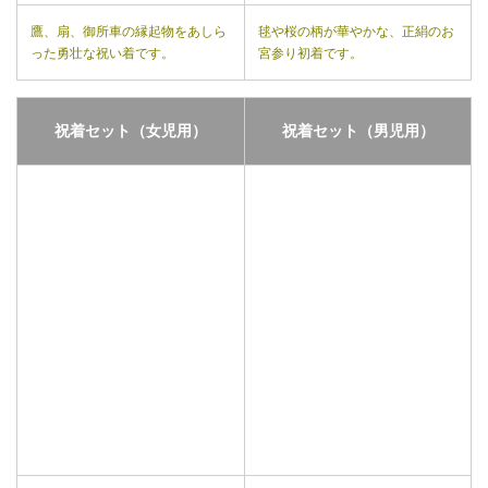
鷹、扇、御所車の縁起物をあしら
毬や桜の柄が華やかな、正絹のお
った勇壮な祝い着です。
宮参り初着です。
祝着セット（女児用）
祝着セット（男児用）