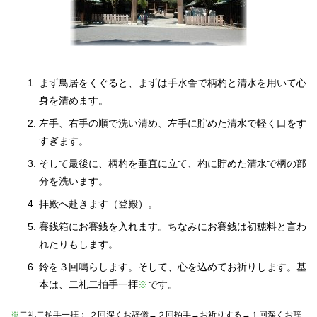
まず鳥居をくぐると、まずは手水舎で柄杓と清水を用いて心
身を清めます。
左手、右手の順で洗い清め、左手に貯めた清水で軽く口をす
すぎます。
そして最後に、柄杓を垂直に立て、杓に貯めた清水で柄の部
分を洗います。
拝殿へ赴きます（登殿）。
賽銭箱にお賽銭を入れます。ちなみにお賽銭は初穂料と言わ
れたりもします。
鈴を３回鳴らします。そして、心を込めてお祈りします。基
本は、二礼二拍手一拝
※
です。
※
二礼二拍手一拝： ２回深くお辞儀→２回拍手→お祈りする→１回深くお辞