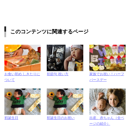
このコンテンツに関連するページ
お食い初め しきたりに
初節句 祝い方
家族でお祝い！ハーフ
ついて
バースデー
初誕生日
初誕生日のお祝い
出産、赤ちゃん（全ペ
ージの紹介）