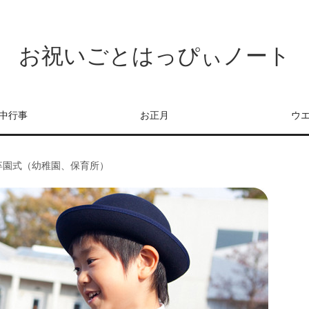
お祝いごとはっぴぃノート
中行事
お正月
ウ
卒園式（幼稚園、保育所）