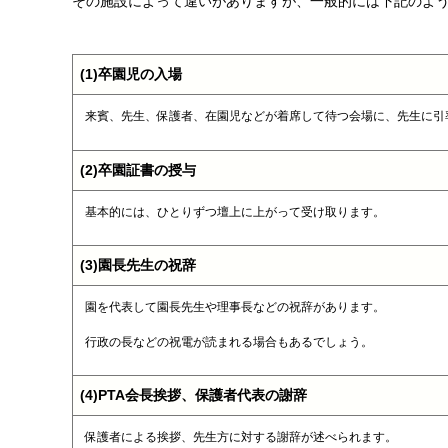
その施設によって違いがありますが、一般的には下記のよ
(1)卒園児の入場
来賓、先生、保護者、在園児などが着席して待つ会場に、先生に引
(2)卒園証書の授与
基本的には、ひとりずつ壇上に上がって受け取ります。
(3)園長先生の祝辞
園を代表して園長先生や理事長などの祝辞があります。
行政の長などの祝電が読まれる場合もあるでしょう。
(4)PTA会長挨拶、保護者代表の謝辞
保護者による挨拶、先生方に対する謝辞が述べられます。