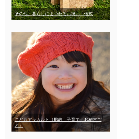
その他、暮らしにまつわるお祝い・儀式
こどもアラカルト（胎教、子育て、お稽古ご
と）