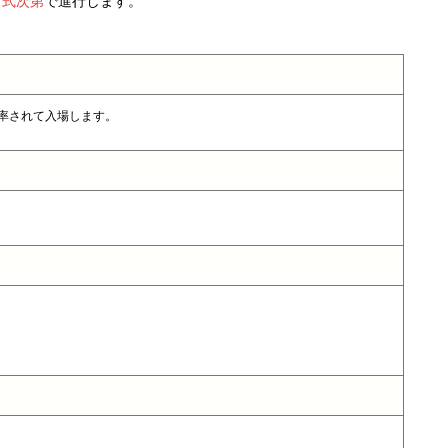
う
式次第
で進行します。
率されて入場します。